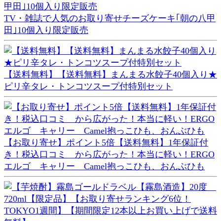
TV・雑誌で人気のお取り寄せチーズケーキ｢朝の八甲
田｣10個入り限定販売
【送料無料】【送料無料】まんまる水餃子40個入り★
ピリ辛タレ・トンコツスープ付特別セット
【お取り寄せ】ポイント5倍【送料無料】1年保証付
き！税込口コミ から広がった！本当に軽い！ERGO
エルゴ キャリー Camel抱っこひも、おんぶひも