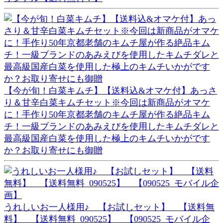
【今が旬！白菜キムチ】【送料込&オマケ付】あっさ
り＆甘辛白菜キムチセット※今回は新商品がオマケ
に！手作り50年京都老舗のキムチ屋が作る絶品キム
チ！一級ブランドのあみえびを使用したキムチダレと
最高級国産白菜を使用した極上のキムチいかがです
か？お取り寄せにも御贈
うれしいお一人様用♪ 【お試しセット】 【送料無
料】 【送料無料_090525】 【090525_モバイル企