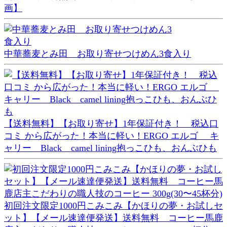
画】
中華蕎麦とみ田 お取り寄せつけめん3食入り
【送料無料】【お取り寄せ】1年保証付き！ 税込口
コミ から広がった！本当に軽い！ERGO エルゴ キ
ャリー Black camel lining抱っこひも、おんぶひも
初回注文限定1000円こみこみ【かほりの夢・お試しセ
ット】【メール速達便発送】送料無料 コーヒー馬鹿