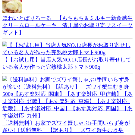
ほわいとぱりろーる 【もちもち＆ミルキー新食感生
クリームロールケーキ 清川屋のお取り寄せスイーツ
ギフト】
【【お試し用】当店人気NO.1♪店長がお取り寄せして
いる名人が作った完熟桃太郎トマト900g
〔送料無料〕お家でズワイ蟹しゃぶ♪手間いらず身が
多い!〔送料無料〕【訳あり】 ズワイ蟹生むき身