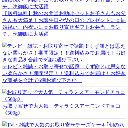
【送料無料】秋のお弁当お助けセットお子さんもお父
さんも大満足！お誕生日や父の日のプレゼントに☆結
婚祝い、内祝いに☆お取り寄せギフトお弁当、ラン
チ、晩御飯に大活躍
テレビ・雑誌・お取り寄せで話題！くず餅とは思えな
い柔らかさ！期間限定！！送料込みでお届け！お好き
な商品を合計で6個お選び下さい
お取り寄せで大人気 ティラミスアーモンドチョコ
《500g》