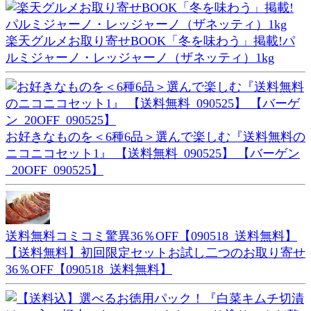
楽天グルメお取り寄せBOOK「冬を味わう」掲載!パ
ルミジャーノ・レッジャーノ（ザネッティ）1kg
お好きなものを＜6種6品＞選んで楽しむ『送料無料の
ニコニコセット1』 【送料無料_090525】 【バーゲン
_20OFF_090525】
送料無料コミコミ驚異36％OFF【090518_送料無料】
【送料無料】初回限定セットお試し二つのお取り寄せ
36％OFF【090518_送料無料】