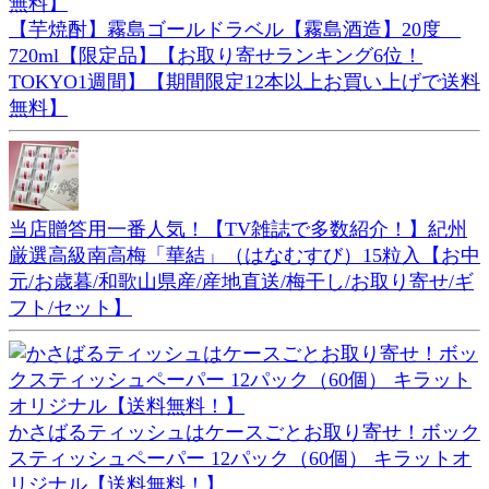
【芋焼酎】霧島ゴールドラベル【霧島酒造】20度
720ml【限定品】【お取り寄せランキング6位！
TOKYO1週間】【期間限定12本以上お買い上げで送料
無料】
当店贈答用一番人気！【TV雑誌で多数紹介！】紀州
厳選高級南高梅「華結」（はなむすび）15粒入【お中
元/お歳暮/和歌山県産/産地直送/梅干し/お取り寄せ/ギ
フト/セット】
かさばるティッシュはケースごとお取り寄せ！ボック
スティッシュペーパー 12パック（60個） キラットオ
リジナル【送料無料！】