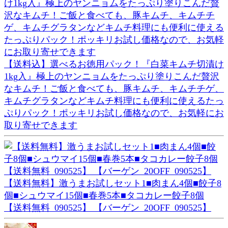
【送料込】選べるお徳用パック！『白菜キムチ切漬け
1kg入』極上のヤンニョムをたっぷり塗りこんだ贅沢
なキムチ！ご飯と食べても、豚キムチ、キムチチゲ、
キムチグラタンなどキムチ料理にも便利に使えるたっ
ぷりパック！ポッキリお試し価格なので、お気軽にお
取り寄せできます
【送料無料】激うまお試しセット1■肉まん4個■餃子8
個■シュウマイ15個■春巻5本■タコカレー餃子8個
【送料無料_090525】 【バーゲン_20OFF_090525】