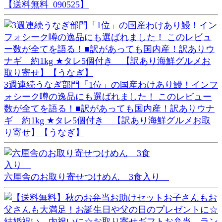
【送料無料_090525】
3週連続うなぎ部門「1位」の国産わけあり鰻！インフ
ォシーク噂の逸品にも選ばれました！ このレビュー
数が全てを語る！■訳があっても国内産！訳ありウナ
ギ 約1kg ★タレ5個付き 【訳あり海鮮グルメお取
り寄せ】【うなぎ】
六厘舎のお取り寄せつけめん 3食入り