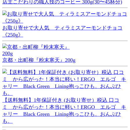
店主こだわりの職人技のコーヒー 300g(30〜45杯分)
お取り寄せで大人気 ティラミスアーモンドチョコ
《250g》
京都・出町柳『粉末寒天』200g
【送料無料】1年保証付き (お取り寄せ）税込 口コ
ミ から広がった！本当に軽い！ERGO エルゴ キ
ャリー Black Green Lining抱っこひも、おんぶひ
も、