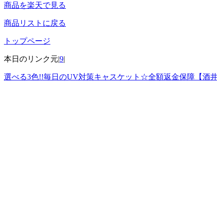
商品を楽天で見る
商品リストに戻る
トップページ
本日のリンク元|
9
|
選べる3色!!毎日のUV対策キャスケット☆全額返金保障【酒井法子プロ