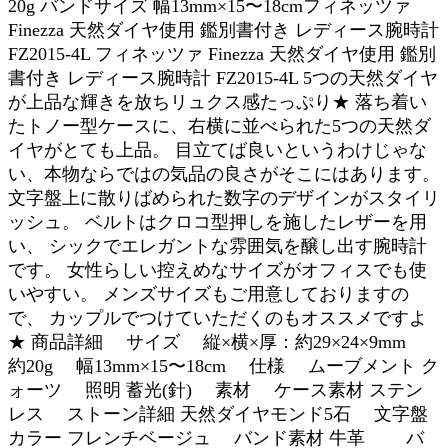
20g バンドサイズ 幅13mm×15〜18cmフィネッツァ
Finezza 天然ダイヤ使用 鑑別書付き レディース腕時計
FZ2015-4L フィネッツァ Finezza 天然ダイヤ使用 鑑別
書付き レディース腕時計 FZ2015-4L 5つの天然ダイヤ
が上品な輝きを放ちリュクス感たっぷり★ 落ち着い
たトノー型ケースに、右横に並べられた5つの天然ダ
イヤがとても上品。 目立てば良いというわけじゃな
い、本物ならではの気品の良さがそこにはあります。
文字盤上に散りばめられた数字のデザインがスタイリ
ッシュ。 ベルトはクロコ型押しを施したレザーを用
い、 シックでエレガントな雰囲気を醸し出す腕時計
です。 女性らしい控えめなサイズがオフィスでも使
いやすい。 メンズサイズもご用意しておりますの
で、 カップルでつけていただくのもオススメですよ
★ 商品詳細 サイズ 縦×横×厚：約29×24×9mm
約20g 幅13mm×15〜18cm 仕様 ムーブメント ク
ォーツ 照明 蓄光(針) 素材 ケース素材 ステン
レス ストーン詳細 天然ダイヤモンド5石 文字盤
カラー フレンチベージュ バンド素材 牛革 バ