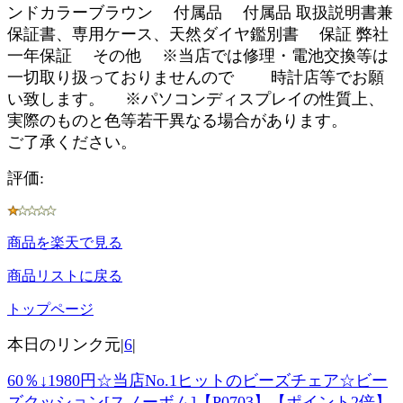
ンドカラーブラウン 付属品 付属品 取扱説明書兼
保証書、専用ケース、天然ダイヤ鑑別書 保証 弊社
一年保証 その他 ※当店では修理・電池交換等は
一切取り扱っておりませんので 時計店等でお願
い致します。 ※パソコンディスプレイの性質上、
実際のものと色等若干異なる場合があります。
ご了承ください。
評価:
商品を楽天で見る
商品リストに戻る
トップページ
本日のリンク元|
6
|
60％↓1980円☆当店No.1ヒットのビーズチェア☆ビー
ズクッション[スノーボム]【P0703】【ポイント2倍】