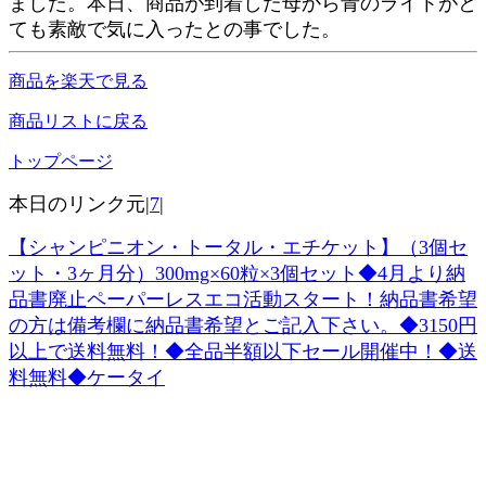
ました。本日、商品が到着した母から青のライトがと
ても素敵で気に入ったとの事でした。
商品を楽天で見る
商品リストに戻る
トップページ
本日のリンク元|
7
|
【シャンピニオン・トータル・エチケット】（3個セ
ット・3ヶ月分）300mg×60粒×3個セット◆4月より納
品書廃止ペーパーレスエコ活動スタート！納品書希望
の方は備考欄に納品書希望とご記入下さい。◆3150円
以上で送料無料！◆全品半額以下セール開催中！◆送
料無料◆ケータイ