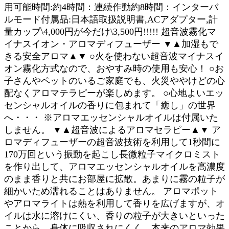
用可能時間:約4時間：連続作動約8時間：インターバ
ルモード付属品:日本語取扱説明書,ACアダプター,計
量カップ\4,000円が今だけ\3,500円!!!!! 超音波霧化マ
イナスイオン・アロマディフューザー ▼▲加湿もで
きる安全アロマ▲▼ ○火を使わない超音波マイナスイ
オン霧化方式なので、おやすみ時の使用も安心！ ○お
子さんやペットのいるご家庭でも、火災ややけどの心
配なくアロマテラピーが楽しめます。 ○心地よいエッ
センシャルオイルの香りに包まれて「癒し」の世界
へ・・・ ※アロマエッセンシャルオイルは付属いた
しません。 ▼▲超音波によるアロマセラピー▲▼ ア
ロマディフューザーの超音波技術を利用して1秒間に
170万回という振動を起こし長微粒子マイクロミスト
を作り出して、アロマエッセンシャルオイルを高濃度
のまま香りと共にお部屋に拡散。あまりに霧の粒子が
細かいため濡れることはありません。 アロマポット
やアロマライトは熱を利用して香りを広げますが、オ
イルは水に溶けにくい、香りの粒子が大きいといった
ことから、身体に吸収されにくく、本来のアロマ効果