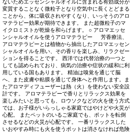
ないためエッセンシャルオイルに含まれる有効成分が
変質することなく微粒子となり空気中に長くとどまる
ことから、体に吸収されやすくなり、いっそうのアロ
マテラピー効果が期待できます。 また超微粒子のマ
イクロミストが乾燥を和らげます。 ○ アロマエッセ
ンシャルオイルを使うアロマテラピー 芳香療法、
アロマテラピーとは植物から抽出したアロマエッセン
シャルオイルを用い、その香りを楽しみ、リラクゼー
ションを得ることです。 西洋では代替治療の一つと
しても認められており、病気の治療や症状の緩和に利
用している国もあります。 精油は嗅覚を通じて脳
へ、また皮膚や粘膜を通じて身体へと作用します。ま
たアロマディフューザーは熱（火）を使わない安全設
計です。 アロマテラピーで香りとリラックス効果を
楽しみたいと思っても、ロウソクなどの火を使う方式
では、お子様がいらっしゃる家庭ではやけどや火災が
心配。 またペットのいるご家庭でも、ポットを転倒
させるなどの火災が心配です。 一番リラックスした
いおやすみ時にも火を使うポットは消さなければ危険