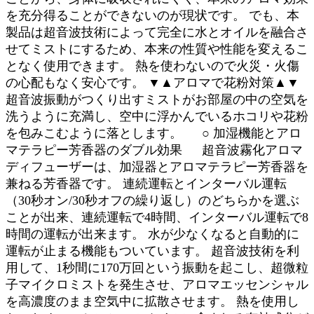
を充分得ることができないのが現状です。 でも、本
製品は超音波技術によって完全に水とオイルを融合さ
せてミストにするため、本来の性質や性能を変えるこ
となく使用できます。 熱を使わないので火災・火傷
の心配もなく安心です。 ▼▲アロマで花粉対策▲▼
超音波振動がつくり出すミストがお部屋の中の空気を
洗うように充満し、空中に浮かんでいるホコリや花粉
を包みこむように落とします。 ○ 加湿機能とアロ
マテラピー芳香器のダブル効果 超音波霧化アロマ
ディフューザーは、加湿器とアロマテラピー芳香器を
兼ねる芳香器です。 連続運転とインターバル運転
（30秒オン/30秒オフの繰り返し）のどちらかを選ぶ
ことが出来、連続運転で4時間、インターバル運転で8
時間の運転が出来ます。 水が少なくなると自動的に
運転が止まる機能もついています。 超音波技術を利
用して、1秒間に170万回という振動を起こし、超微粒
子マイクロミストを発生させ、アロマエッセンシャル
を高濃度のまま空気中に拡散させます。 熱を使用し