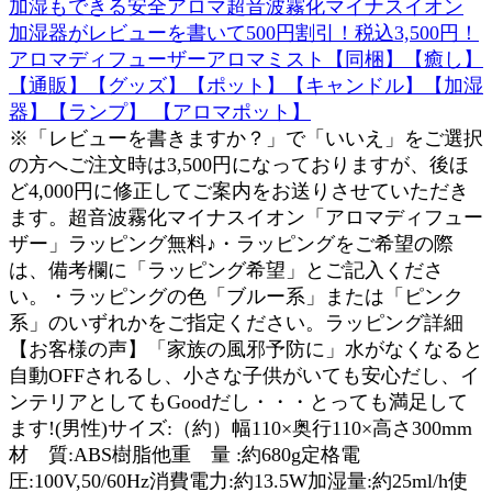
加湿もできる安全アロマ超音波霧化マイナスイオン
加湿器がレビューを書いて500円割引！税込3,500円！
アロマディフューザーアロマミスト【同梱】【癒し】
【通販】【グッズ】【ポット】【キャンドル】【加湿
器】【ランプ】 【アロマポット】
※「レビューを書きますか？」で「いいえ」をご選択
の方へご注文時は3,500円になっておりますが、後ほ
ど4,000円に修正してご案内をお送りさせていただき
ます。超音波霧化マイナスイオン「アロマディフュー
ザー」ラッピング無料♪・ラッピングをご希望の際
は、備考欄に「ラッピング希望」とご記入くださ
い。・ラッピングの色「ブルー系」または「ピンク
系」のいずれかをご指定ください。ラッピング詳細
【お客様の声】「家族の風邪予防に」水がなくなると
自動OFFされるし、小さな子供がいても安心だし、イ
ンテリアとしてもGoodだし・・・とっても満足して
ます!(男性)サイズ:（約）幅110×奥行110×高さ300mm
材 質:ABS樹脂他重 量 :約680g定格電
圧:100V,50/60Hz消費電力:約13.5W加湿量:約25ml/h使