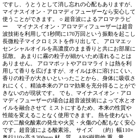
ですし、うとうとして消し忘れの心配もありますが、
マイナスイオン・アロマディフューザーなら安心して
使うことができます。 ○ 超音波によるアロマテラピ
ー マイナスイオン・アロマディフューザーは超音
波技術を利用して1秒間に170万回という振動を起こし
長微粒子マイクロミストを作り出して、 アロマエッ
センシャルオイルを高濃度のまま香りと共にお部屋に
拡散。 あまりに霧の粒子が細かいため濡れることは
ありません。 アロマポットやアロマライトは熱を利
用して香りを広げますが、オイルは水に溶けにくい、
香りの粒子が大きいといったことから、身体に吸収さ
れにくく、精油本来のアロマ効果を充分得ることがで
きないのが現状です。 でも、マイナスイオン・アロ
マディフューザーの場合は超音波技術によって水とオ
イルを融合させて ミストにするため、本来の性質や
性能を変えることなく使用できます。 熱を使わない
ので二酸化酸素の発生や火災・火傷の心配もなく安心
です。超音波による酸素浴。 サイズ （約）幅110×
奥行110×高さ300mm 材 質 ABS樹脂他 重 量