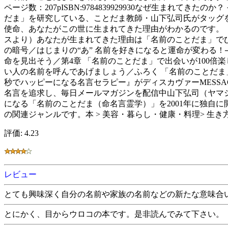
ページ数：207pISBN:9784839929930なぜ生ま
だま」を研究している、ことだま教師・山下弘司氏がタッグ
使命、あなたがこの世に生まれてきた理由がわかるのです。 
スより）あなたが生まれてきた理由は「名前のことだま」でひ
の暗号／はじまりの“あ” 名前を好きになると運命が変わる！
命を見出そう／第4章 「名前のことだま」で出会いが100倍楽
い人の名前を呼んであげましょう／ふろく 「名前のことだま
秒でハッピーになる名言セラピー』がディスカヴァーMESS
名言を追求し、毎日メールマガジンを配信中山下弘司（ヤマ
になる「名前のことだま（命名言霊学）」を2001年に独自
の関連ジャンルです。本 > 美容・暮らし・健康・料理> 生き
評価: 4.23
レビュー
とても興味深く自分の名前や家族の名前などの新たな意味合
とにかく、目からウロコの本です。是非読んでみて下さい。