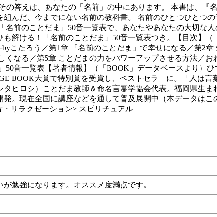
れてきたのか？ その答えは、あなたの「名前」の中にあります。 本
を組んだ、今までにない名前の教科書。 名前のひとつひとつの
「名前のことだま」50音一覧表で、あなたやあなたの大切な人
も解ける！「名前のことだま」50音一覧表つき。【目次】（「
─byこたろう／第1章 「名前のことだま」で幸せになる／第2章
しくなる／第5章 ことだまの力をパワーアップさせる方法／おわ
」50音一覧表【著者情報】（「BOOK」データベースより）
AGE BOOK大賞で特別賞を受賞し、ベストセラーに。「人は
シタヒロシ）ことだま教師＆命名言霊学協会代表。福岡県生ま
に開発。現在全国に講座などを通して普及展開中（本データは
方・リラクゼーション> スピリチュアル
いが勉強になります。オススメ度満点です。