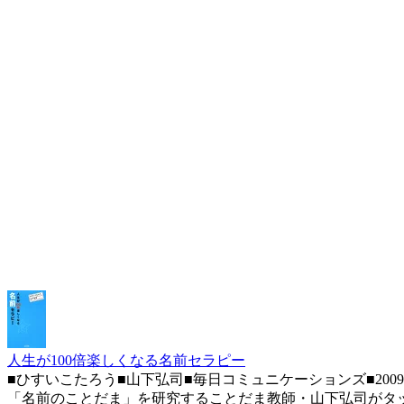
人生が100倍楽しくなる名前セラピー
■ひすいこたろう■山下弘司■毎日コミュニケーションズ■20
「名前のことだま」を研究することだま教師・山下弘司がタッ