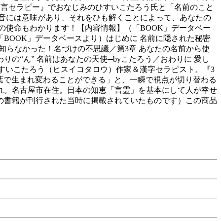
書は、『名言セラピー』でおなじみのひすいこたろう氏と「名前のこと
音には意味があり、それをひも解くことによって、あなたの
の使命もわかります！【内容情報】（「BOOK」データベー
BOOK」データベースより）はじめに 名前に隠された秘密
 知らなかった！名づけの不思議／第3章 あなたの名前から使
りの“ん” 名前はあなたの天使─byこたろう／おわりに 愛し
ひすいこたろう（ヒスイコタロウ）作家＆漢字セラピスト。『3
言葉で生まれ変わることができる」と、一瞬で視点が切り替わる
れ。名古屋市在住。日本の知恵「言霊」を基本にして人が幸せ
この書籍が刊行された当時に掲載されていたものです）この商品